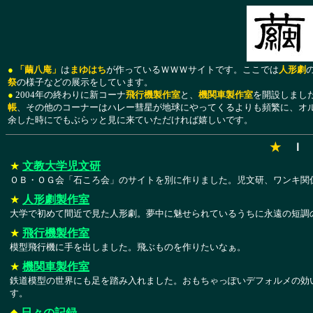
●
「繭八庵」
は
まゆはち
が作っているＷＷＷサイトです。ここでは
人形劇
祭
の様子などの展示をしています。
●
2004年の終わりに新コーナ
飛行機製作室
と、
機関車製作室
を開設しまし
帳
、その他のコーナーはハレー彗星が地球にやってくるよりも頻繁に、オ
余した時にでもぶらッと見に来ていただければ嬉しいです。
★
Ｉ 
★
文教大学児文研
ＯＢ・ＯＧ会「石ころ会」のサイトを別に作りました。児文研、ワンキ関
★
人形劇製作室
大学で初めて間近で見た人形劇。夢中に魅せられているうちに永遠の短調
★
飛行機製作室
模型飛行機に手を出しました。飛ぶものを作りたいなぁ。
★
機関車製作室
鉄道模型の世界にも足を踏み入れました。おもちゃっぽいデフォルメの効
す。
◆
日々の記録