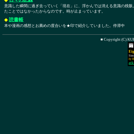
意識した瞬間に過ぎ去っていく「現在」に、浮かんでは消える意識の残骸
たことではなかったからなのです。時が止まっています。
◆
読書帳
本や漫画の感想とお薦めの度合いを★印で紹介していました。停滞中
■ Copyright (C) KUR
繭
Ei
Sinc
by 
atk