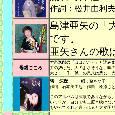
作詞：松井由利
島津亜矢の「
です。
亜矢さんの歌
大泉逸郎の「ははごころ」と読み
母親ごころ
力の抜けた、人のよさそうな、唄
大ヒット作「孫」の尺八は悪友 
雪 深深
唄：藤あや子
作詞：石本美由起 作曲：桧原さ
このアルバムは演歌でありながら
いますが、自分でも二度と吹けな
をやってくれと言われると大変困