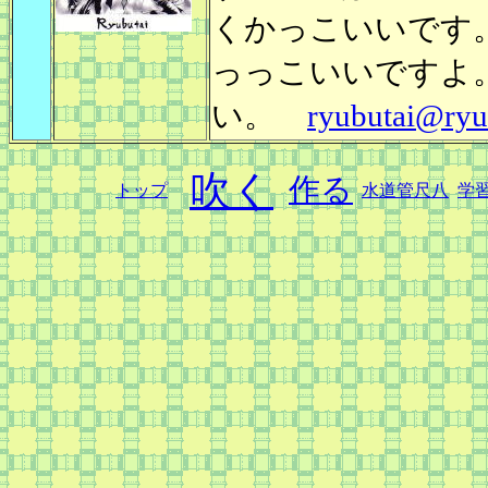
くかっこいいです
っっこいいですよ
い。
ryubutai@ryu
吹く
作る
トップ
水道管尺八
学