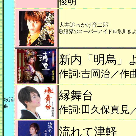
俊明
大井追っかけ音二郎
歌謡界のスーパーアイドル氷川き
新内「明烏」よ
作詞:吉岡治／作
縁舞台
歌謡
曲
作詞:田久保真見
流れて津軽