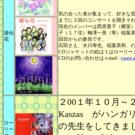
気の合った者が集まって、好きな
までに３回のコンサートを開きそ
現在のメンバーは西原貴子（横笛
遊仙
子（１７弦）梅澤一美（筝）稲葉
花
回目からの参加です。
石田さえ、水川寿也、稲葉美和、
CDジャケットの絵は１はローリー
CDのお問い合わせは e-mail :
yusen-
２00１年１０月～２
Kaszas がハ
ロー
の先生をしてきま
リー