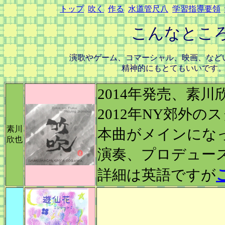
トップ
吹く
作る
水道管尺八
学習指導要領
こんなとこ
演歌やゲーム、コマーシャル、映画、など
精神的にもとてもいいです
2014年発売、素川
2012年NY郊外
素川
本曲がメインにな
欣也
演奏、プロデュー
詳細は英語ですが