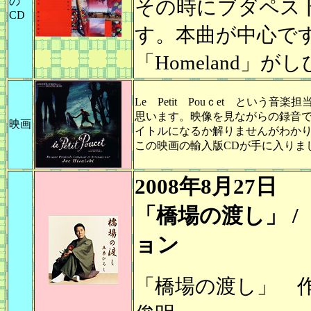
の
その時にブダペス
CD
す。本曲が中心で
「Homeland」
Le Petit Pouｃet とい
思います。映像を見ながらの録音
映画
イトルになるか解りませんがわか
この映画の輸入版CDが手に入りま
2008年8月27日
「橋場の渡し」 
ョン
「橋場の渡し」 作