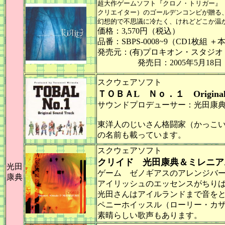
超大作ゲームソフト『クロノ・トリガー』
クリエイター）のゴールデンコンビが贈る
幻想的で不思議に冷たく、けれどどこか温
価格：3,570円（税込）
品番：SBPS-0008~9（CD1枚組 ＋
発売元：(有)プロキオン・スタジオ
発売日：2005年5月18日
スクウェアソフト
ＴＯＢＡL Ｎｏ．１ Original S
サウンドプロデューサー：光田康
東洋人のじいさん格闘家（かっこ
の名前も載っています。
スクウェアソフト
クリイド 光田康典＆ミレニア
光田
ゲーム ゼノギアスのアレンジバ
康典
アイリッシュのエッセンスがちり
光田さんはアイルランドまで音を
ペニーホイッスル（ローリー・カ
素晴らしい歌声もあります。