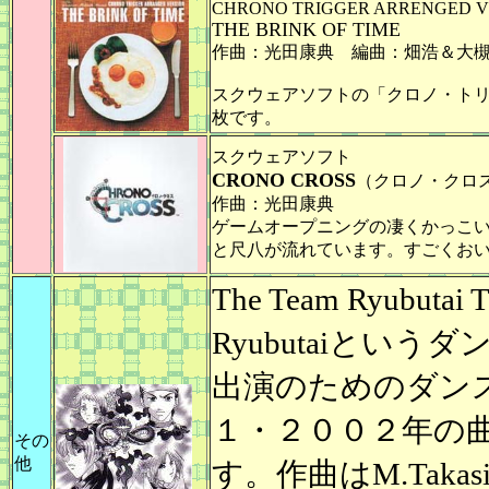
CHRONO TRIGGER ARRENGED V
THE BRINK OF TIME
作曲：光田康典 編曲：畑浩＆大
スクウェアソフトの「クロノ・ト
枚です。
スクウェアソフト
CRONO CROSS
（クロノ・クロ
作曲：光田康典
ゲームオープニングの凄くかっこいい
と尺八が流れています。すごくお
The Team Ryubutai
Ryubutaiとい
出演のためのダン
１・２００２年の
その
他
す。作曲はM.Tak