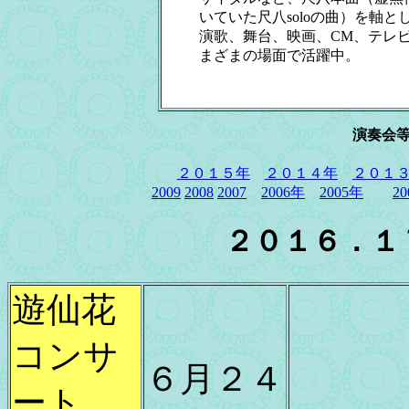
いていた尺八soloの曲）を軸と
演歌、舞台、映画、CM、テレ
まざまの場面で活躍中。
演奏会
２０１５年
２０１４年
２０１
2009
2008
2007
2006年
2005年
2
２０１６．１７
遊仙花
コンサ
６月２４
ート