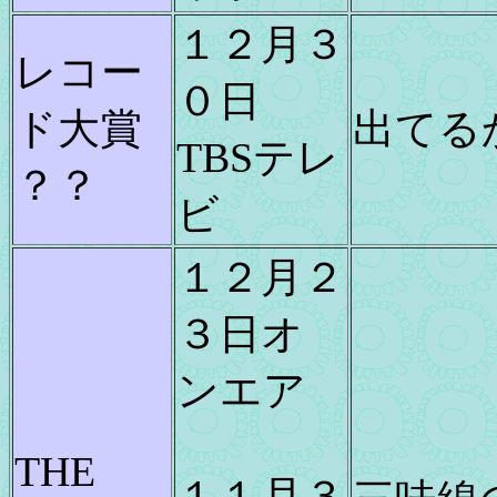
１２月３
レコー
０日
ド大賞
出てる
TBSテレ
？？
ビ
１２月２
３日オ
ンエア
THE
１１月３