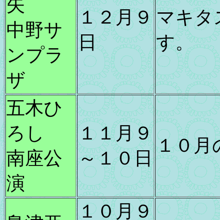
矢
１２月９
マキタ
中野サ
日
す。
ンプラ
ザ
五木ひ
ろし
１１月９
１０月
南座公
～１０日
演
１０月９