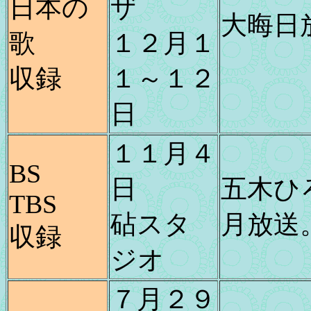
日本の
ザ
大晦日
歌
１２月１
収録
１～１２
日
１１月４
BS
日
五木ひ
TBS
砧スタ
月放送
収録
ジオ
７月２９