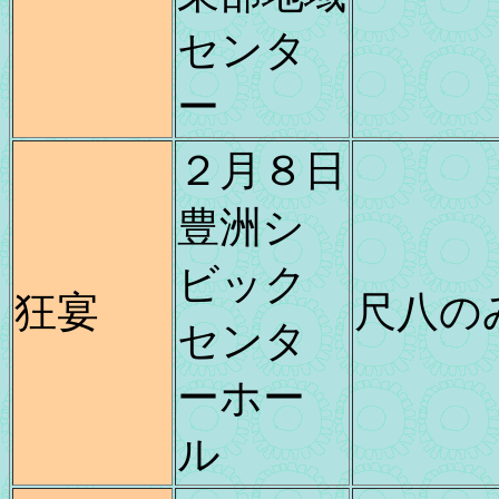
センタ
ー
２月８日
豊洲シ
ビック
狂宴
尺八の
センタ
ーホー
ル