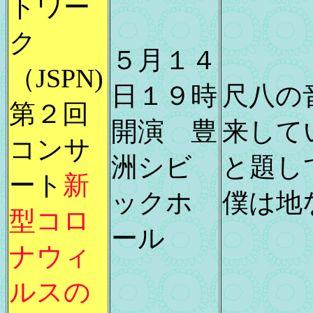
トワー
ク
５月１４
（JSPN)
日１９時
尺八の
第２回
開演 豊
来して
コンサ
洲シビ
と題し
ート
新
ックホ
僕は地
型コロ
ール
ナウィ
ルスの