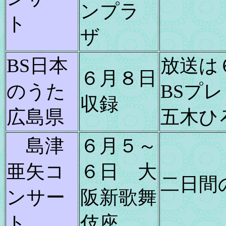
ンプラ
ト
ザ
BS日本
放送は
６月８日
のうた
BSプ
収録
広島県
五木ひ
島津
６月５～
亜矢コ
６日 大
二日間
ンサー
阪新歌舞
ト
伎座