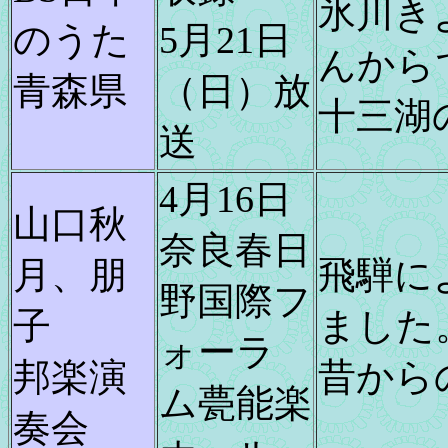
氷川き
のうた
5月21日
んから
青森県
（日）放
十三湖
送
4月16日
山口秋
奈良春日
月、朋
飛騨に
野国際フ
子
ました
ォーラ
邦楽演
昔から
ム甍能楽
奏会