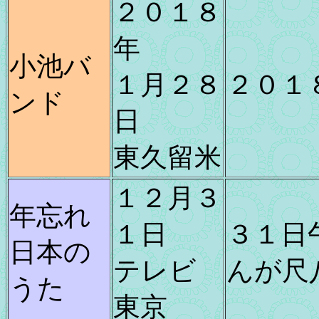
２０１８
年
小池バ
１月２８
２０１
ンド
日
東久留米
１２月３
年忘れ
１日
３１日
日本の
テレビ
んが尺
うた
東京