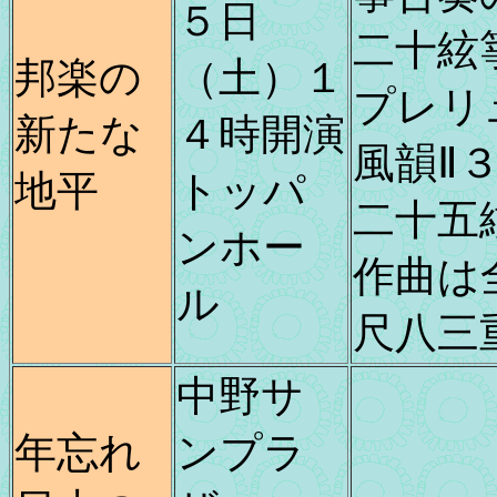
５日
二十絃
邦楽の
（土）１
プレリ
新たな
４時開演
風韻Ⅱ
地平
トッパ
二十五
ンホー
作曲は
ル
尺八三
中野サ
年忘れ
ンプラ