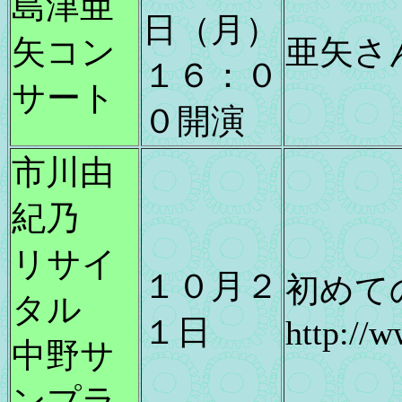
島津亜
日（月）
矢コン
亜矢さ
１６：０
サート
０開演
市川由
紀乃
リサイ
１０月２
初めて
タル
１日
http://
中野サ
ンプラ