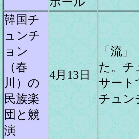
ホール
韓国チ
ュンチ
ョン
「流」
（春
た。チ
4月13日
川）の
サート
民族楽
チュン
団と競
演