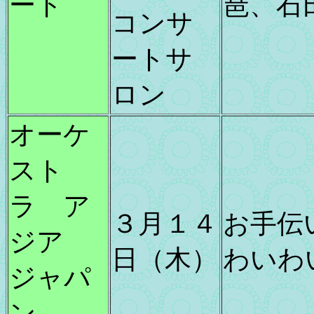
ート
琶、石
コンサ
ートサ
ロン
オーケ
スト
ラ ア
３月１４
お手伝
ジア
日（木）
わいわ
ジャパ
ン