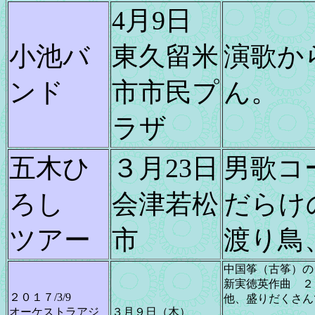
4月9日
小池バ
東久留米
演歌か
ンド
市市民プ
ん。
ラザ
五木ひ
３月23日
男歌コ
ろし
会津若松
だらけ
ツアー
市
渡り鳥
中国筝（古筝）の
新実徳英作曲 ２
２０１７/3/9
他、盛りだくさん
オーケストラアジ
３月９日（木）