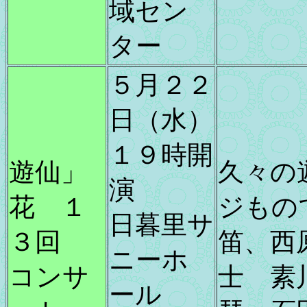
域セン
ター
５月２２
日（水）
１９時開
遊仙」
久々の
演
花 １
ジもの
日暮里サ
３回
笛、西
ニーホ
コンサ
士 素
ール