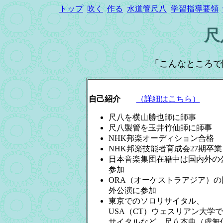
トップ
吹く
作る
水道管尺八
学習指導要領
尺
「こんなところで
自己紹介
（詳細はこちら）
尺八を横山勝也師に師事
尺八製管を玉井竹仙師に師事
NHK邦楽オーディション合格
NHK邦楽技能者育成会27期卒業
日本音楽集団在籍中は国内外の
参加
ORA（オーケストラアジア）の
外公演に参加
東京でのソロリサイタル、
USA（CT）ウェスリアン大学
サイタルなど、尺八本曲（虚無