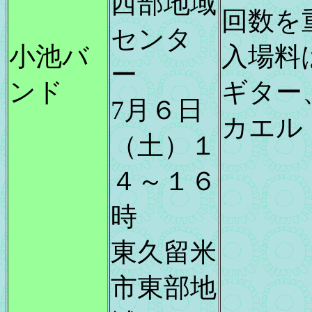
西部地域
回数を
センタ
小池バ
入場料
ー
ンド
ギター
7月６日
カエル
（土）１
４～１６
時
東久留米
市東部地