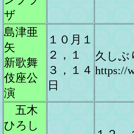
ザ
島津亜
１０月１
矢
２，１
久しぶ
新歌舞
３，１４
https:/
伎座公
日
演
五木
ひろし
１２、