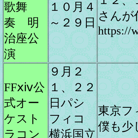
歌舞
１０月４
さんが
奏 明
～２９日
https:/
治座公
演
９月２
FFⅹⅳ公
１、２２
式オー
日パシ
東京フ
ケスト
フィコ
僕も少
ラコン
横浜国立