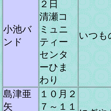
２日
清瀬コ
小池バ
ミュニ
いつも
ンド
ティー
センタ
ーひま
わり
島津亜
１０月２
矢
７～１１