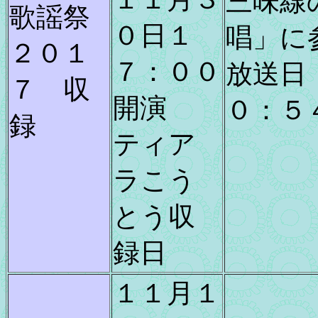
三味線
歌謡祭
０日１
唱」に
２０１
７：００
放送日
７ 収
開演
０：５
録
ティア
ラこう
とう収
録日
１１月１