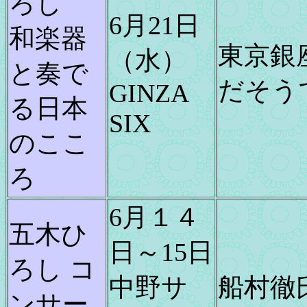
ろし
6月21日
和楽器
東京銀
（水）
と奏で
だそう
GINZA
る日本
SIX
のここ
ろ
6月１４
五木ひ
日～15日
ろし コ
中野サ
船村徹
ンサー