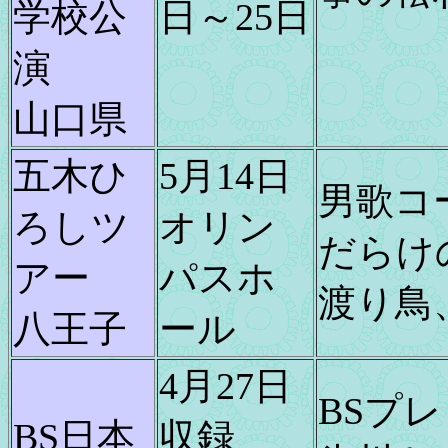
学校公
日～25日
演
山口県
五木ひ
5月14日
男歌コ
ろしツ
オリン
だらけ
アー
パスホ
渡り鳥
八王子
ール
4月27日
BSプレ
BS日本
収録