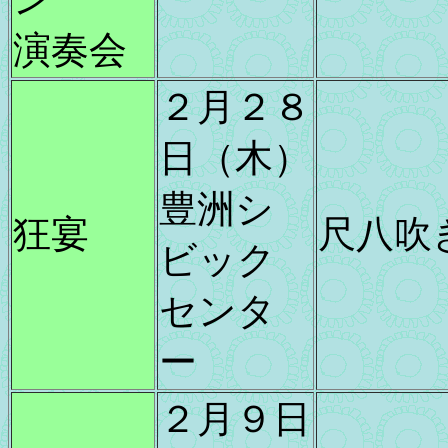
演奏会
２月２８
日（木）
豊洲シ
狂宴
尺八吹
ビック
センタ
ー
２月９日