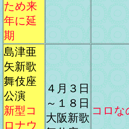
ため来
年に延
期
島津亜
矢新歌
舞伎座
４月３日
公演
～１８日
新型コ
コロな
大阪新歌
ロナウ