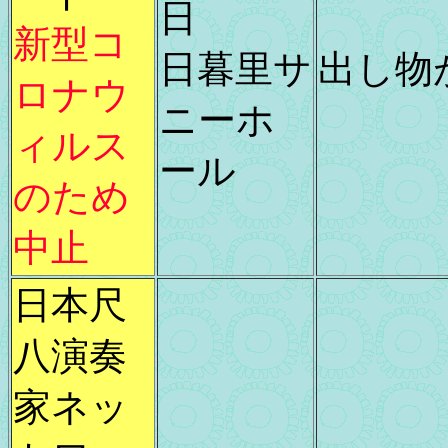
日
新型コ
日暮里サ
出し物
ロナウ
ニーホ
ィルス
ール
のため
中止
日本尺
八演奏
家ネッ