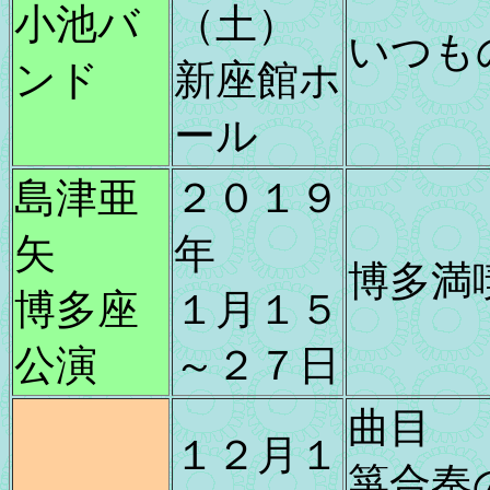
小池バ
（土）
いつも
ンド
新座館ホ
ール
島津亜
２０１９
矢
年
博多満
博多座
１月１５
公演
～２７日
曲目
１２月１
箏合奏