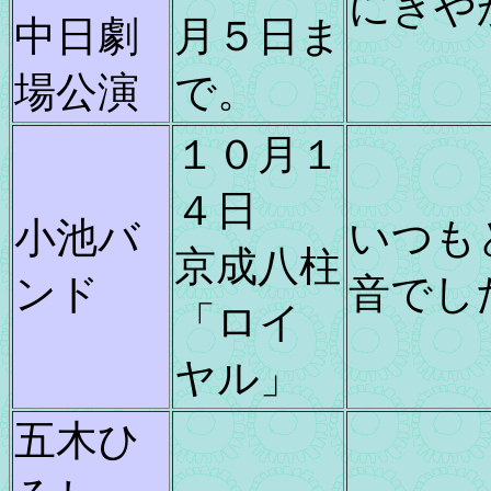
にぎや
中日劇
月５日ま
場公演
で。
１０月１
４日
小池バ
いつも
京成八柱
ンド
音でし
「ロイ
ヤル」
五木ひ