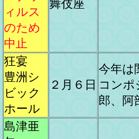
舞伎座
ィルス
のため
中止
狂宴
今年は
豊洲シ
２月６日
コンポ
ビック
郎、阿
ホール
島津亜